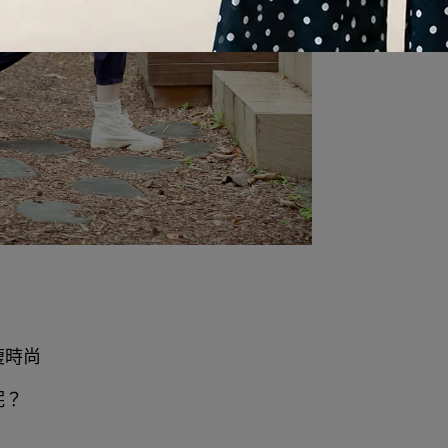
瘦時尚
呢？