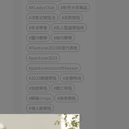
#KLadysClub
#秋冬大衣單品
#洋蔥式穿搭法
#派對穿搭
#年末聚會
#名人聖誕穿搭術
#圍巾教學
#絲巾教學
#Pantone2023年度代表色
#pantone2023
#pantonecoloroftheyear
#2023開運穿搭
#走春時尚
#旅遊穿搭
#開工穿搭
#顯瘦小tips
#換季穿搭
#情人節穿搭
#2023春流行趨勢
賞櫻季
假期穿搭術
換季穿搭