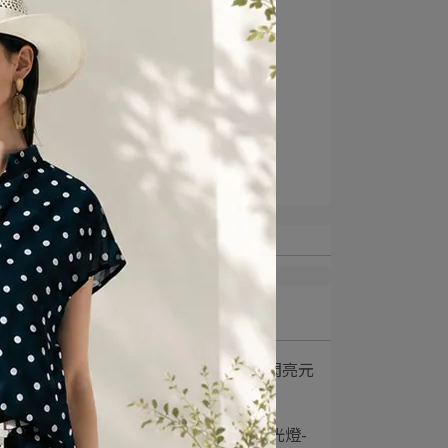
生活穿搭
OL穿搭術
夏日穿搭
#TVBS主播
#職場穿搭
#明星同款
#洋裝推薦
#名人穿搭
媒體報導
最新文章
1
2023 流行元素穿搭-閃亮元
素篇
2
SPA Light 99 夏季美光燈-