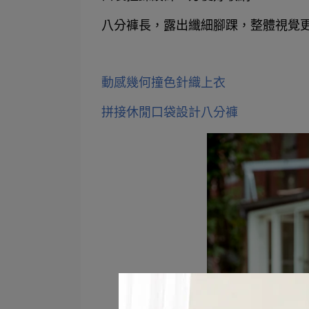
八分褲長，露出纖細腳踝，整體視覺
動感幾何撞色針織上衣
拼接休閒口袋設計八分褲