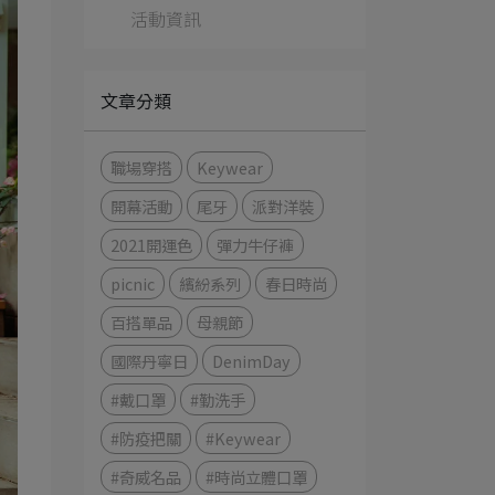
活動資訊
文章分類
職場穿搭
Keywear
開幕活動
尾牙
派對洋裝
2021開運色
彈力牛仔褲
picnic
繽紛系列
春日時尚
百搭單品
母親節
國際丹寧日
DenimDay
#戴口罩
#勤洗手
#防疫把關
#Keywear
#奇威名品
#時尚立體口罩