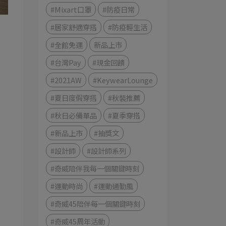
#Mixart口罩
#防疫日常
#居家舒適穿搭
#防疫輕生活
#全館免運
新品上市
#台灣Pay
#現金回饋
#2021AW
#KeywearLounge
#夏日度假穿搭
#秋裝推薦
#秋日必備單品
#夏季穿搭
#新品上市
#抽獎文
#設計師
#設計師系列
#奇威陪伴我每一個關鍵時刻
#運動時尚
#運動通勤風
#奇威45陪伴每一個關鍵時刻
#奇威45周年活動