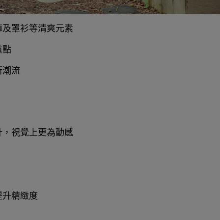
褲及罩衫等清爽元素
重點
新潮流
計，視覺上更為動感
提升精緻度