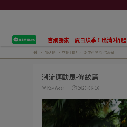
官網獨家｜夏日煥季！出清2折起
部落格
衣櫥日記
潮流運動風-條紋篇
潮流運動風-條紋篇
Key Wear
2023-06-16