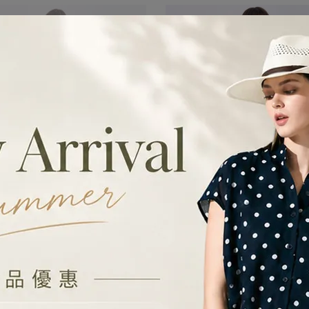
暖絨感提臀踩腳襪-咖啡
開斯米爾羊毛圍巾-米
NT$1,080
NT$2,980