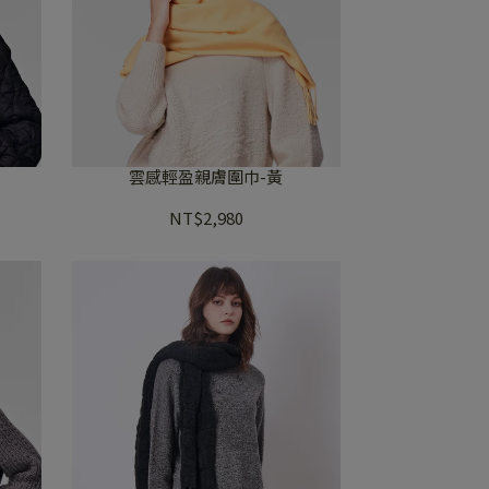
雲感輕盈親膚圍巾-黃
NT$2,980