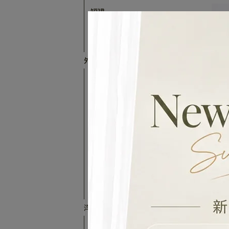
短裙
百褶裙
褲裙
外套類
全部外套
羽絨外套
毛呢外套
針織外套
風衣
西裝外套
牛仔運動｜休閒｜防曬
皮革/仿皮草外套
洋裝類
全部洋裝