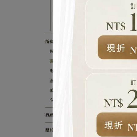
長袖洋裝
短袖洋裝
無袖洋裝
所有配件
時尚配件類
圍巾、帽子、手套、襪子
鞋子
墨鏡
胸針
包包、吊飾
品牌故事
關於奇威