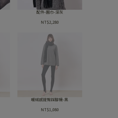
配件-圍巾-深灰
NT$2,280
暖絨感提臀踩腳襪-黑
NT$1,080