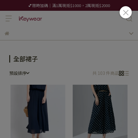
💕限時加碼｜滿1萬現抵$1000，2萬現抵$2000
全部裙子
預設排序
共 103 件商品