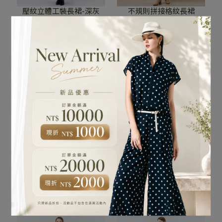
壓紋立體工裝長裙-深灰
不規則拼接格紋長裙
NT$4,280
NT$4,980
加入購物車
加入購物車
工裝風純棉半身裙
飄逸垂墜中長裙
NT$3,980
NT$3,680
加入購物車
已售完