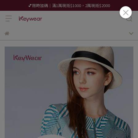
💕限時加碼｜滿1萬現抵$1000，2萬現抵$2000