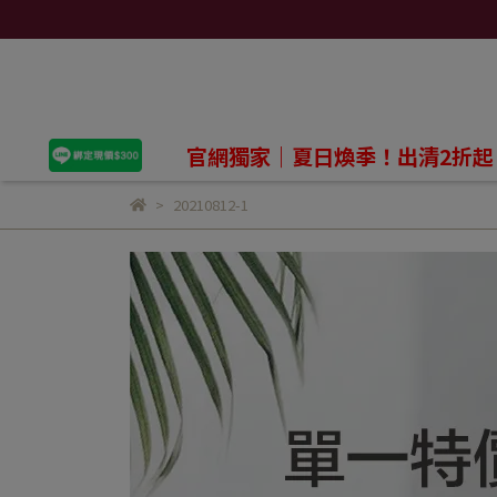
官網獨家｜夏日煥季！出清2折起
20210812-1