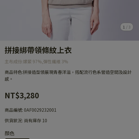
1
/
3
拼接綁帶領條紋上衣
主布成份:嫘縈 97%,彈性纖維 3%
商品特色:拼接造型領展現青春洋溢，搭配流行色系營造空間及設計
感。
NT$3,280
商品編號:
0AF0029232001
供貨狀況:
尚有庫存 10
顏色