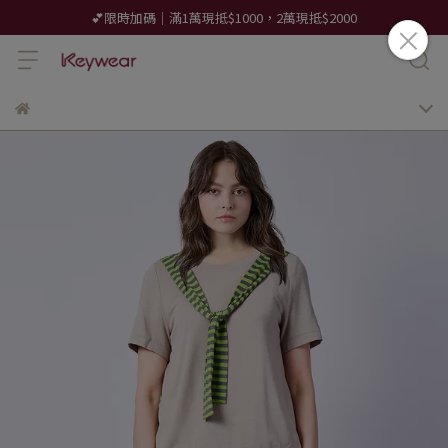
💕限時加碼｜滿1萬現抵$1000，2萬現抵$2000