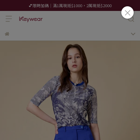
💕限時加碼｜滿1萬現抵$1000，2萬現抵$2000