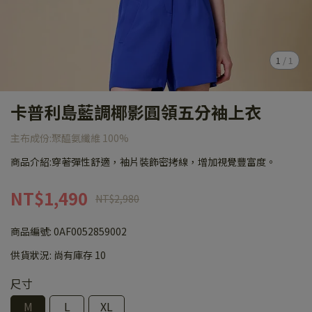
1
/
1
卡普利島藍調椰影圓領五分袖上衣
主布成份:聚醯氨纖維 100%
商品介紹:穿著彈性舒適，袖片裝飾密拷線，增加視覺豐富度。
NT$1,490
NT$2,980
商品編號:
0AF0052859002
供貨狀況:
尚有庫存 10
尺寸
M
L
XL