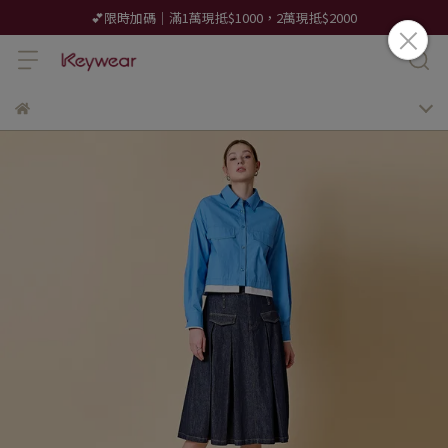
💕限時加碼｜滿1萬現抵$1000，2萬現抵$2000