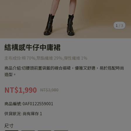
1
/
3
結構感牛仔中庸裙
主布成份:棉 70%,聚酯纖維 29%,彈性纖維 1%
商品介紹:切腰頭前置袋蓋的襯合褶裙，優雅又舒適，易於搭配時尚
造型。
NT$1,990
NT$3,980
商品編號:
0AF0122559001
供貨狀況:
尚有庫存 1
尺寸