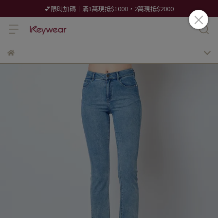
💕限時加碼｜滿1萬現抵$1000，2萬現抵$2000