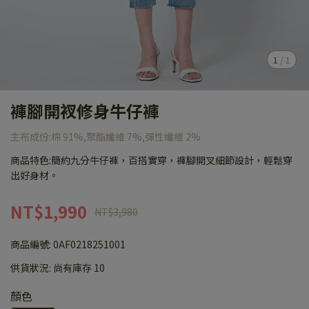
1
/
1
褲腳開衩修身牛仔褲
主布成份:棉 91%,聚酯纖維 7%,彈性纖維 2%
商品特色:簡約九分牛仔褲，百搭實穿，褲腳開叉細節設計，輕鬆穿
出好身材。
NT$1,990
NT$3,980
商品編號:
0AF0218251001
供貨狀況:
尚有庫存 10
顏色