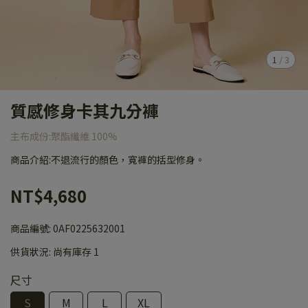
1
/
3
質感修身卡其九分褲
主布成份:聚酯纖維 100%
商品介紹:不退流行的顏色，寬褲的括型修身。
NT$4,680
商品編號:
0AF0225632001
供貨狀況:
尚有庫存 1
尺寸
S
M
L
XL