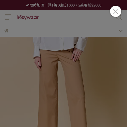
💕限時加碼｜滿1萬現抵$1000，2萬現抵$2000