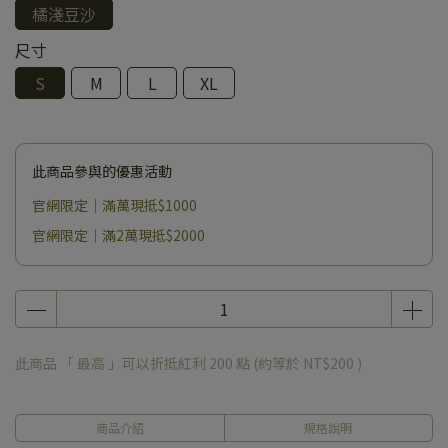
橘淺豆沙
尺寸
S
M
L
XL
此商品參與的優惠活動
官網限定｜滿萬現抵$1000
官網限定｜滿2萬現抵$2000
此商品 「 最高 」可以折抵紅利
200
點 (約等於
NT$200
)
商品介紹
規格說明