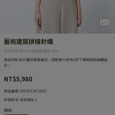
1
/
1
藝術建築拼接針織
主布成份:棉 65%,聚醯氨纖維 35%
商品特色:前片藝術建築緹花，搭配後片拼布A字下擺與兩側抽繩設
計。
NT$5,980
商品編號:
0AF0512673001
供貨狀況:
尚有庫存 1
顏色