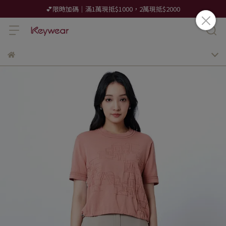
💕限時加碼｜滿1萬現抵$1000，2萬現抵$2000