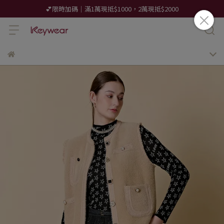
💕限時加碼｜滿1萬現抵$1000，2萬現抵$2000