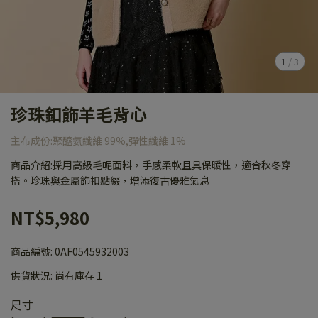
1
/
3
珍珠釦飾羊毛背心
主布成份:聚醯氨纖維 99%,彈性纖維 1%
商品介紹:採用高級毛呢面料，手感柔軟且具保暖性，適合秋冬穿
搭。珍珠與金屬飾扣點綴，增添復古優雅氣息
NT$5,980
商品編號:
0AF0545932003
供貨狀況:
尚有庫存 1
尺寸