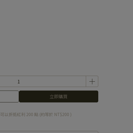
立即購買
 」可以折抵紅利
200
點 (約等於
NT$200
)