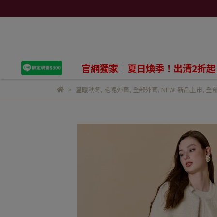
官網獨家｜夏日煥季！出清2折起
溫暖秋冬
,
毛呢外套
,
全部外套
,
NEW! 新品上市
,
全