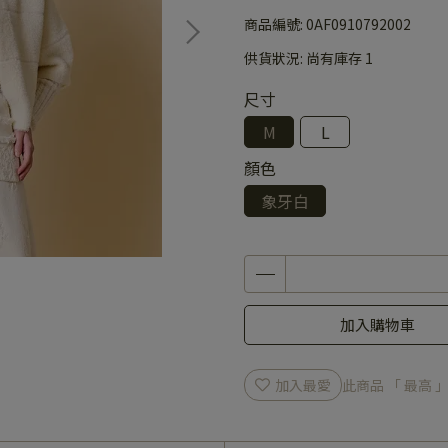
商品編號:
0AF0910792002
供貨狀況:
尚有庫存 1
尺寸
M
L
顏色
象牙白
加入購物車
加入最愛
此商品 「 最高