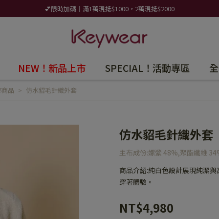
💕限時加碼｜滿1萬現抵$1000，2萬現抵$2000
NEW！新品上市
SPECIAL！活動專區
全
部商品
仿水貂毛針織外套
仿水貂毛針織外套
主布成份:嫘縈 48%,聚酯纖維 34
商品介紹:純白色設計展現純潔
穿著體驗。
NT$4,980