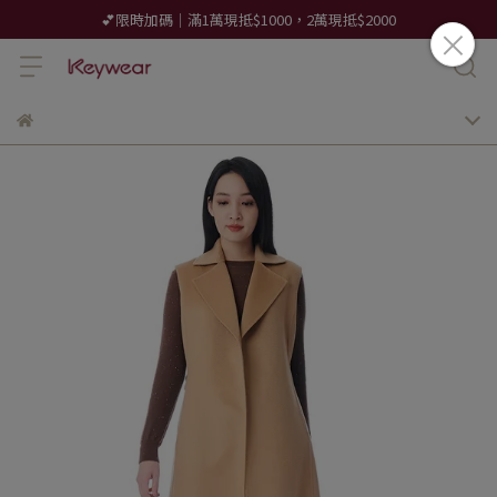
💕限時加碼｜滿1萬現抵$1000，2萬現抵$2000