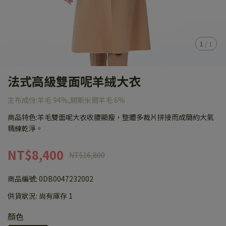
1
/
1
法式高級雙面呢羊絨大衣
主布成份:羊毛 94%,開斯米爾羊毛 6%
商品特色:羊毛雙面呢大衣收腰顯瘦，整體多裁片拼接而成簡約大氣
精練乾淨。
NT$8,400
NT$16,800
商品編號:
0DB0047232002
供貨狀況:
尚有庫存 1
顏色