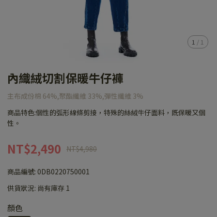
1
/
1
內織絨切割保暖牛仔褲
主布成份棉 64%,聚酯纖維 33%,彈性纖維 3%
商品特色:個性的弧形線條剪接，特殊的絲絨牛仔面料，既保暖又個
性。
NT$2,490
NT$4,980
商品編號:
0DB0220750001
供貨狀況:
尚有庫存 1
顏色