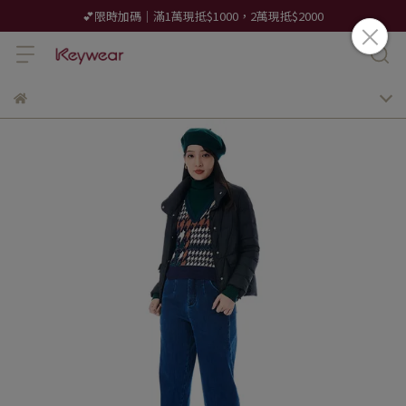
💕限時加碼｜滿1萬現抵$1000，2萬現抵$2000