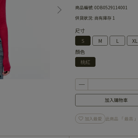
商品編號:
0DB0529114001
供貨狀況:
尚有庫存 1
尺寸
S
M
L
XL
顏色
桃紅
加入購物車
加入最愛
此商品 「 最高