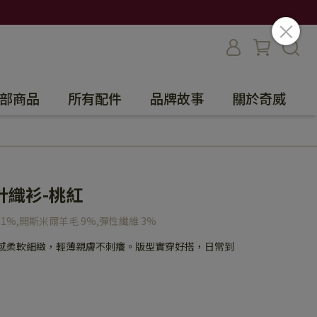
部商品
所有配件
品牌故事
關於奇威
針織衫-桃紅
31%,開斯米爾羊毛 9%,彈性纖維 3%
手感柔軟細緻，輕薄親膚不刺癢。版型實穿好搭，日常到