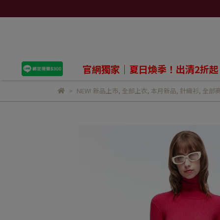
官網獨家｜夏日煥季！出清2折起
NEW! 新品上市
,
全部上衣
,
本月新品
,
針織衫
,
全部