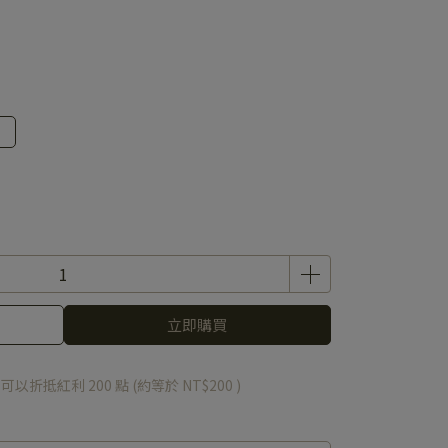
立即購買
 」可以折抵紅利
200
點 (約等於
NT$200
)