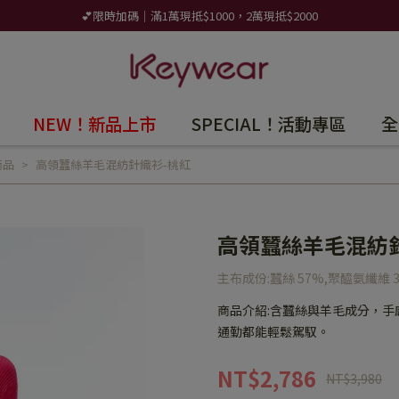
💕限時加碼｜滿1萬現抵$1000，2萬現抵$2000
NEW！新品上市
SPECIAL！活動專區
全
商品
高領蠶絲羊毛混紡針織衫-桃紅
高領蠶絲羊毛混紡
主布成份:蠶絲 57%,聚醯氨纖維 
商品介紹:含蠶絲與羊毛成分，
通勤都能輕鬆駕馭。
NT$2,786
NT$3,980