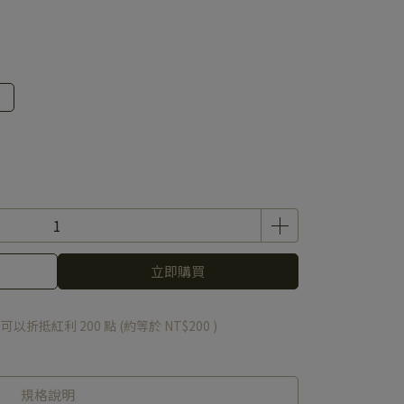
立即購買
 」可以折抵紅利
200
點 (約等於
NT$200
)
規格說明