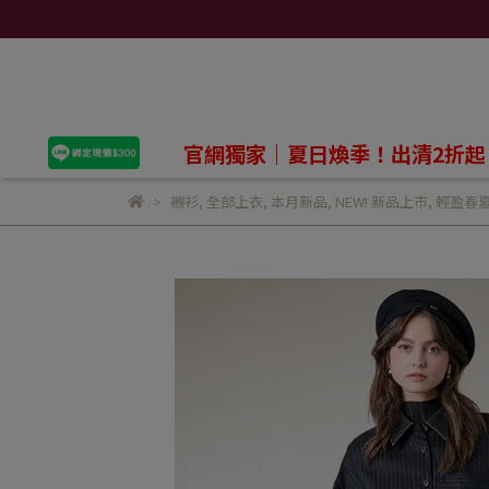
官網獨家｜夏日煥季！出清2折起
襯衫
,
全部上衣
,
本月新品
,
NEW! 新品上市
,
輕盈春