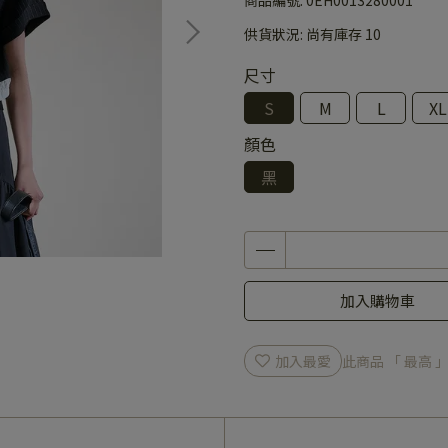
供貨狀況:
尚有庫存 10
尺寸
S
M
L
XL
顏色
黑
加入購物車
加入最愛
此商品 「 最高