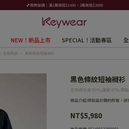
💕限時加碼｜滿1萬現抵$1000，2萬現抵$2000
NEW！新品上市
SPECIAL！活動專區
全
夏
,
全部商品
黑色條紋短袖襯衫
黑色條紋短袖襯衫
主布成份:麻 50%,嫘縈 47%,聚
商品介紹:條紋設計簡約耐看，
NT$5,980
商品編號:
0EH0013280001