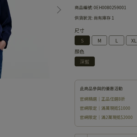
商品編號:
0EH0080259001
供貨狀況:
尚有庫存 1
尺寸
S
M
L
XL
顏色
深藍
此商品參與的優惠活動
官網精選｜正品任選8折
官網限定｜滿萬現抵$1000
官網限定｜滿2萬現抵$2000