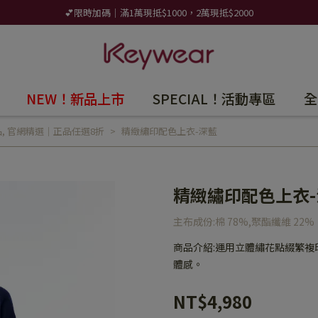
💕限時加碼｜滿1萬現抵$1000，2萬現抵$2000
NEW！新品上市
SPECIAL！活動專區
全
品
,
官網精選｜正品任選8折
精緻繡印配色上衣-深藍
精緻繡印配色上衣-
主布成份:棉 78%,聚酯纖維 22%
商品介紹:運用立體繡花點綴繁
體感。
NT$4,980