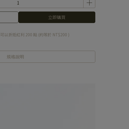
立即購買
 」可以折抵紅利
200
點 (約等於
NT$200
)
規格說明