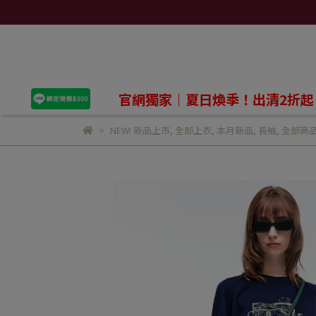
官網獨家｜夏日煥季！出清2折起
NEW! 新品上市
,
全部上衣
,
本月新品
,
長袖
,
全部商