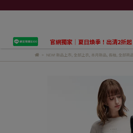
官網獨家｜夏日煥季！出清2折起
NEW! 新品上市
,
全部上衣
,
本月新品
,
長袖
,
全部商