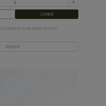
立即購買
 」可以折抵紅利
200
點 (約等於
NT$200
)
規格說明