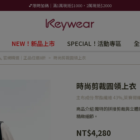
💕限時加碼｜滿1萬現抵$1000，2萬現抵$2000
NEW！新品上市
SPECIAL！活動專區
全
品
,
官網精選｜正品任選8折
時尚剪裁圓領上衣
時尚剪裁圓領上衣
主布成份:聚酯纖維 43%,萊賽爾纖
商品介紹:獨特的拼接剪裁與立
精緻細節。
NT$4,280