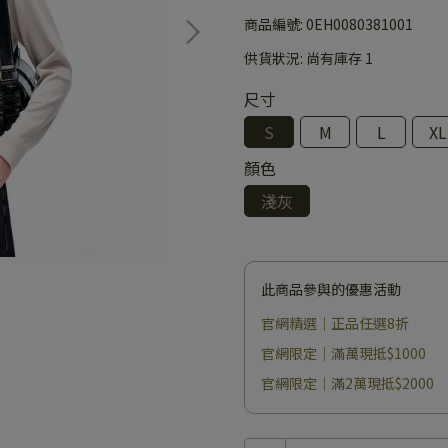
商品編號:
0EH0080381001
供貨狀況:
尚有庫存 1
尺寸
S
M
L
XL
顏色
淺灰
此商品參與的優惠活動
官網精選｜正品任選8折
官網限定｜滿萬現抵$1000
官網限定｜滿2萬現抵$2000