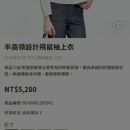
1
/
3
半高領設計飛鼠袖上衣
主布成份:棉 78%,聚酯纖維 22%
商品介紹:俐落剪裁穿出零死角的時髦氣場。兼具卓越的舒適度與百
搭，無論通勤或休閒，都能輕鬆駕馭。
NT$5,280
商品編號:
0EH0081293001
供貨狀況:
尚有庫存 1
尺寸