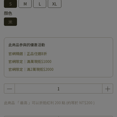
S
M
L
XL
顏色
米
此商品參與的優惠活動
官網精選｜正品任選8折
官網限定｜滿萬現抵$1000
官網限定｜滿2萬現抵$2000
此商品 「 最高 」可以折抵紅利
200
點 (約等於
NT$200
)