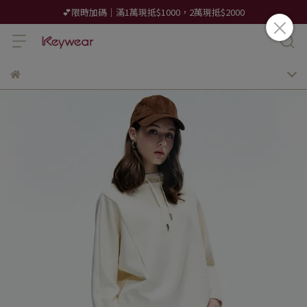
💕限時加碼｜滿1萬現抵$1000，2萬現抵$2000