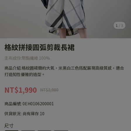
1
/
3
格紋拼接圓弧剪裁長裙
主布成份:聚酯纖維 100%
商品介紹:格紋圓裙簡約大氣，米黑白三色搭配展現高級質感，適合
打造知性優雅的造型。
NT$1,990
NT$3,980
商品編號:
0EH0106200001
供貨狀況:
尚有庫存 10
尺寸