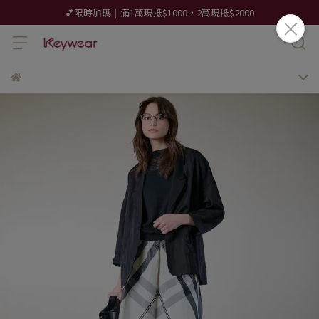
💕限時加碼｜滿1萬現抵$1000，2萬現抵$2000