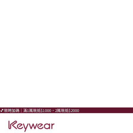
💕限時加碼｜滿1萬現抵$1000，2萬現抵$2000