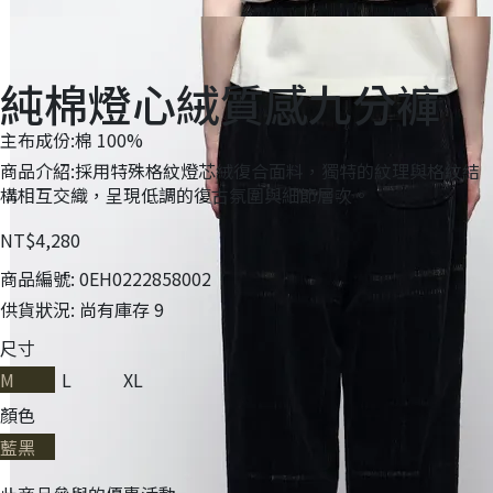
純棉燈心絨質感九分褲
主布成份:棉 100%
商品介紹:採用特殊格紋燈芯絨復合面料，獨特的紋理與格紋結
構相互交織，呈現低調的復古氛圍與細節層次。
NT$4,280
商品編號:
0EH0222858002
供貨狀況:
尚有庫存 9
尺寸
M
L
XL
顏色
藍黑