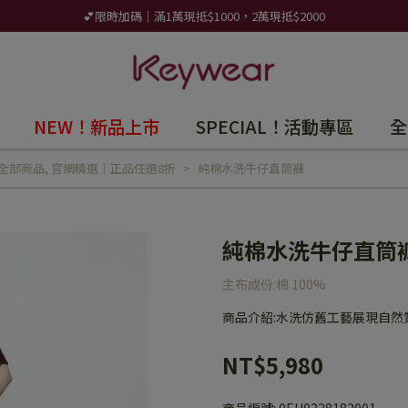
💕限時加碼｜滿1萬現抵$1000，2萬現抵$2000
NEW！新品上市
SPECIAL！活動專區
全
全部商品
,
官網精選｜正品任選8折
純棉水洗牛仔直筒褲
純棉水洗牛仔直筒
主布成份:棉 100%
商品介紹:水洗仿舊工藝展現自
NT$5,980
商品編號:
0EH0228182001