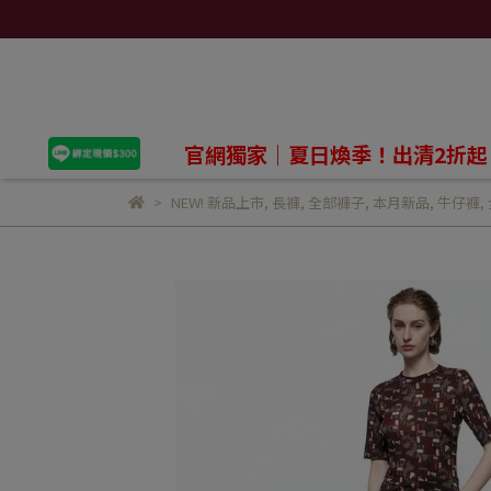
官網獨家｜夏日煥季！出清2折起
NEW! 新品上市
,
長褲
,
全部褲子
,
本月新品
,
牛仔褲
,