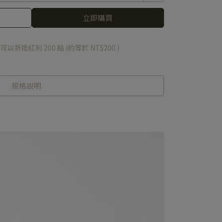
立即購買
 」可以折抵紅利
200
點 (約等於
NT$200
)
規格說明