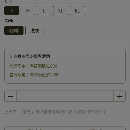
尺寸
S
M
L
XL
EL
顏色
咖啡
淺灰
此商品參與的優惠活動
官網限定｜滿萬現抵$1000
官網限定｜滿2萬現抵$2000
此商品 「 最高 」可以折抵紅利
200
點 (約等於
NT$200
)