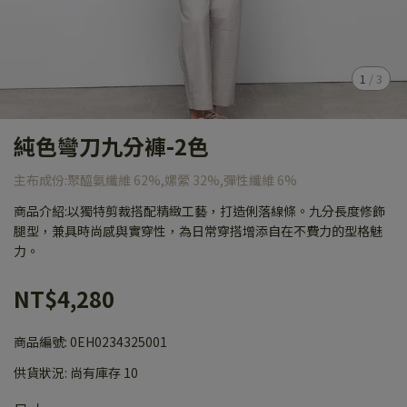
1
/
3
純色彎刀九分褲-2色
主布成份:聚醯氨纖維 62%,嫘縈 32%,彈性纖維 6%
商品介紹:以獨特剪裁搭配精緻工藝，打造俐落線條。九分長度修飾
腿型，兼具時尚感與實穿性，為日常穿搭增添自在不費力的型格魅
力。
NT$4,280
商品編號:
0EH0234325001
供貨狀況:
尚有庫存 10