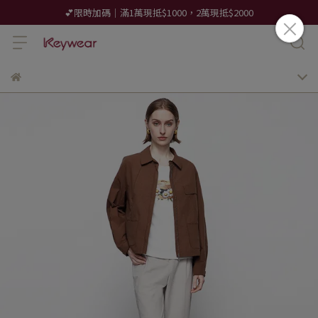
💕限時加碼｜滿1萬現抵$1000，2萬現抵$2000