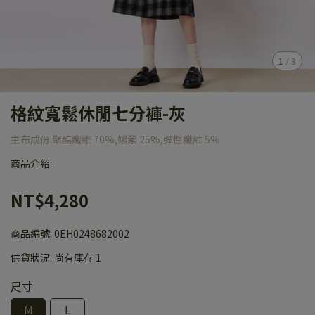
1
/
3
格紋寬鬆休閒七分褲-灰
主布成份:聚酯纖維 70%,嫘縈 25%,彈性纖維 5%
商品介紹:
NT$4,280
商品編號:
0EH0248682002
供貨狀況:
尚有庫存 1
尺寸
M
L