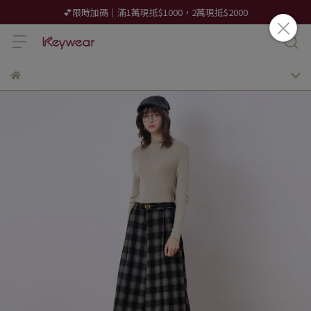
💕限時加碼｜滿1萬現抵$1000，2萬現抵$2000