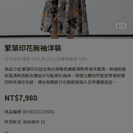
1
/
3
繁葉印花無袖洋裝
主布成份:嫘縈 41%,麻 35%,萊賽爾纖維 24%
商品介紹:繁葉印花結合黑白與暖色調展現熱帶南洋風情，無袖剪裁
俐落清爽搭配收腰設計勾勒身形曲線，裙擺立體自然垂墜穿著舒適
同時充滿存在感，適合假期旅行也能輕鬆融入日常優雅造型。
NT$7,980
商品編號:
0EH0322223001
供貨狀況:
尚有庫存 10