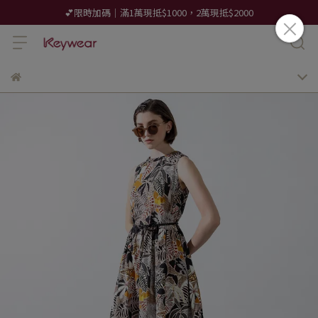
💕限時加碼｜滿1萬現抵$1000，2萬現抵$2000