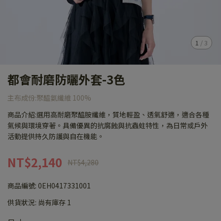
1
/
3
都會耐磨防曬外套-3色
主布成份:聚醯氨纖維 100%
商品介紹:選用高耐磨聚醯胺纖維，質地輕盈、透氣舒適，適合各種
氣候與環境穿著。具備優異的抗腐蝕與抗蟲蛀特性，為日常或戶外
活動提供持久防護與自在機能。
NT$2,140
NT$4,280
商品編號:
0EH0417331001
供貨狀況:
尚有庫存 1