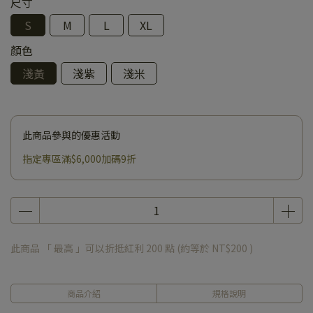
尺寸
S
M
L
XL
顏色
淺黃
淺紫
淺米
此商品參與的優惠活動
指定專區滿$6,000加碼9折
此商品 「 最高 」可以折抵紅利
200
點 (約等於
NT$200
)
商品介紹
規格說明