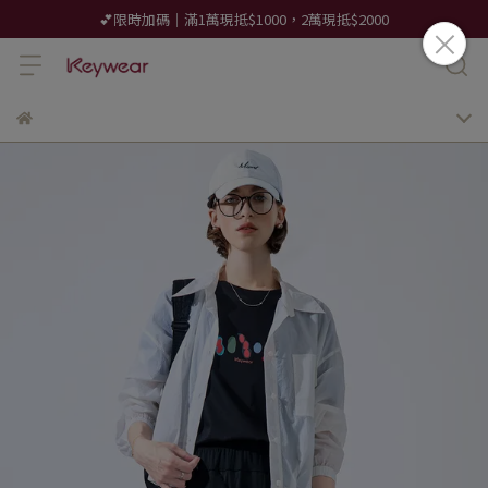
💕限時加碼｜滿1萬現抵$1000，2萬現抵$2000