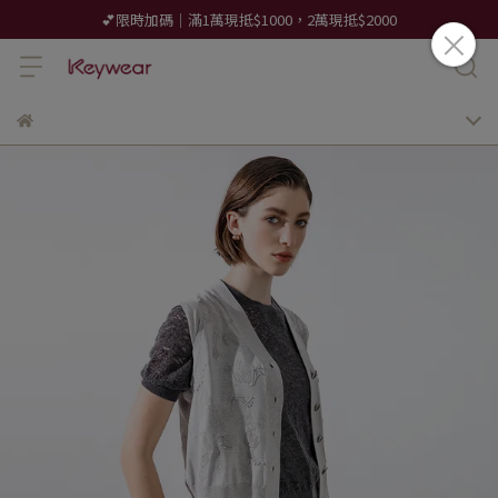
💕限時加碼｜滿1萬現抵$1000，2萬現抵$2000