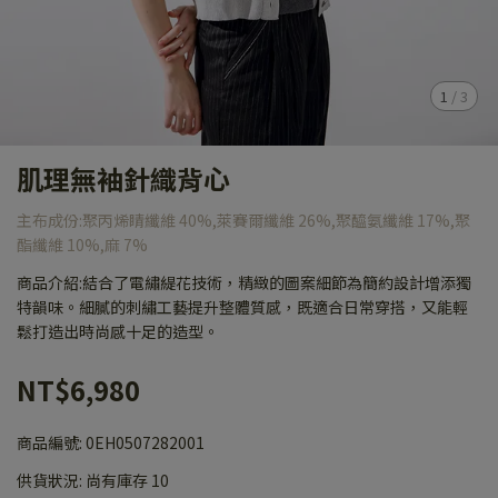
1
/
3
肌理無袖針織背心
主布成份:聚丙烯睛纖維 40%,萊賽爾纖維 26%,聚醯氨纖維 17%,聚
酯纖維 10%,麻 7%
商品介紹:結合了電繡緹花技術，精緻的圖案細節為簡約設計增添獨
特韻味。細膩的刺繡工藝提升整體質感，既適合日常穿搭，又能輕
鬆打造出時尚感十足的造型。
NT$6,980
商品編號:
0EH0507282001
供貨狀況:
尚有庫存 10