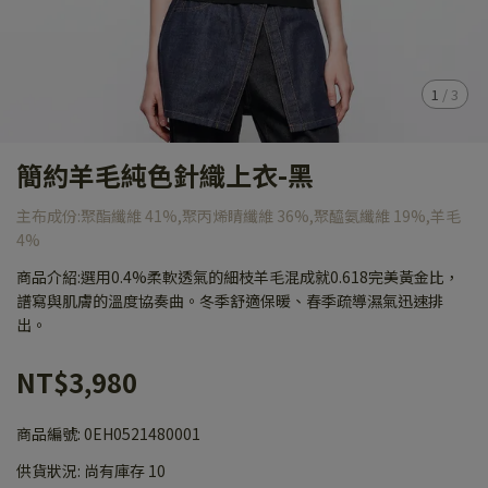
1
/
3
簡約羊毛純色針織上衣-黑
主布成份:聚酯纖維 41%,聚丙烯睛纖維 36%,聚醯氨纖維 19%,羊毛
4%
商品介紹:選用0.4%柔軟透氣的細枝羊毛混成就0.618完美黃金比，
譜寫與肌膚的溫度協奏曲。冬季舒適保暖、春季疏導濕氣迅速排
出。
NT$3,980
商品編號:
0EH0521480001
供貨狀況:
尚有庫存 10