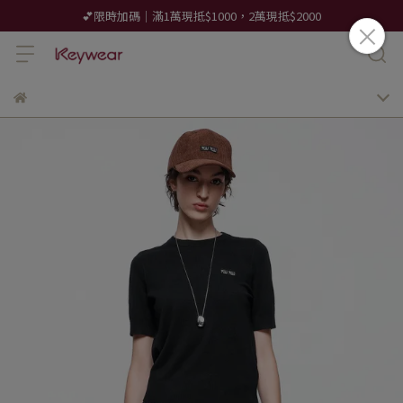
💕限時加碼｜滿1萬現抵$1000，2萬現抵$2000