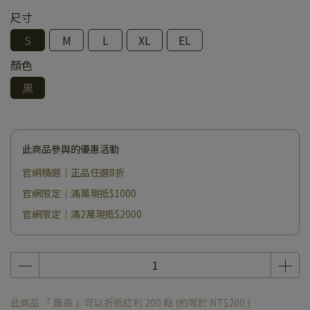
尺寸
S
M
L
XL
EL
顏色
黑
此商品參與的優惠活動
官網精選｜正品任選8折
官網限定｜滿萬現抵$1000
官網限定｜滿2萬現抵$2000
此商品 「 最高 」可以折抵紅利
200
點 (約等於
NT$200
)