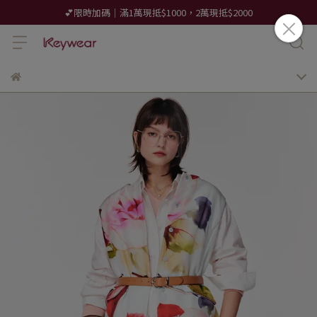
💕限時加碼｜滿1萬現抵$1000，2萬現抵$2000