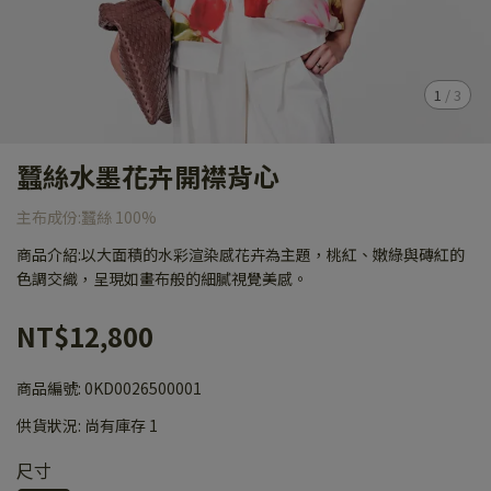
1
/
3
蠶絲水墨花卉開襟背心
主布成份:蠶絲 100%
商品介紹:以大面積的水彩渲染感花卉為主題，桃紅、嫩綠與磚紅的
色調交織，呈現如畫布般的細膩視覺美感。
NT$12,800
商品編號:
0KD0026500001
供貨狀況:
尚有庫存 1
尺寸