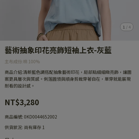
1
/
4
藝術抽象印花亮飾短袖上衣-灰藍
主布成份:棉 100%
商品介紹:清新藍色調搭配抽象藝術印花，局部點綴細緻亮飾，讓圖
案更具層次與質感。俐落圓領與順身剪裁穿著自在，單穿就能展現
耐看的設計感。
NT$3,280
商品編號:
0KD0044652002
供貨狀況:
尚有庫存 1