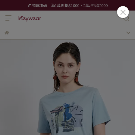
💕限時加碼｜滿1萬現抵$1000，2萬現抵$2000