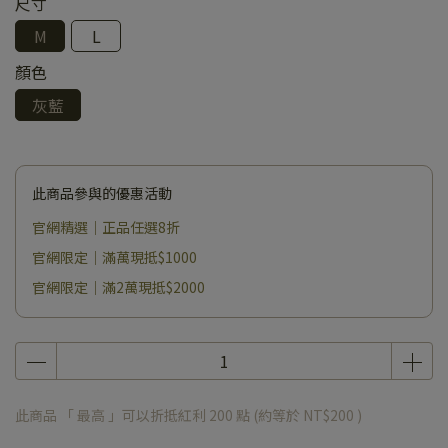
尺寸
M
L
顏色
灰藍
此商品參與的優惠活動
官網精選｜正品任選8折
官網限定｜滿萬現抵$1000
官網限定｜滿2萬現抵$2000
此商品 「 最高 」可以折抵紅利
200
點 (約等於
NT$200
)