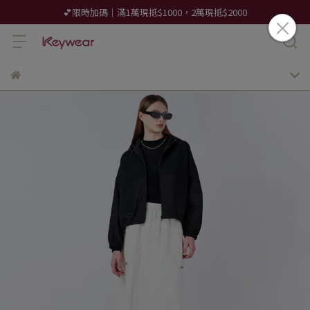
💕限時加碼｜滿1萬現抵$1000，2萬現抵$2000