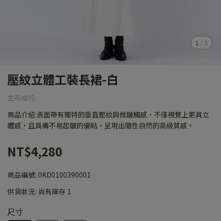
1
/
3
壓紋立體工裝長裙-白
主布成份:
商品介紹:表面帶有獨特的垂直壓紋與微皺觸感，不僅視覺上更具立
體感，且具備不易起皺的優點，呈現出隨性自然的高級質感。
NT$4,280
商品編號:
0KD0100390001
供貨狀況:
尚有庫存 1
尺寸