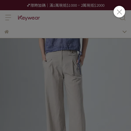
💕限時加碼｜滿1萬現抵$1000，2萬現抵$2000