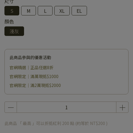
尺寸
S
M
L
XL
EL
顏色
淺灰
此商品參與的優惠活動
官網精選｜正品任選8折
官網限定｜滿萬現抵$1000
官網限定｜滿2萬現抵$2000
此商品 「 最高 」可以折抵紅利
200
點 (約等於
NT$200
)