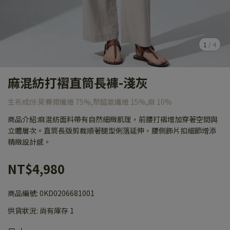
1
/
4
麻混紡打褶直筒長褲-淺灰
主布成份:萊賽爾纖維 75%,聚醯氨纖維 15%,麻 10%
商品介紹:麻混紡面料帶有自然細緻肌理，前腰打褶增加穿著空間與
立體層次。直筒長版剪裁順著腿型俐落延伸，腰側飾片扣細節增添
精緻設計感。
NT$4,980
商品編號:
0KD0206681001
供貨狀況:
尚有庫存 1