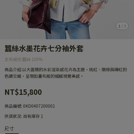
1
/
3
蠶絲水墨花卉七分袖外套
主布成份:蠶絲 100%
商品介紹:以大面積的水彩渲染感花卉為主題，桃紅、嫩綠與磚紅的
色調交織，呈現如畫布般的細膩視覺美感。
NT$15,800
商品編號:
0KD0407200001
供貨狀況:
尚有庫存 1
尺寸