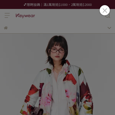
💕限時加碼｜滿1萬現抵$1000，2萬現抵$2000