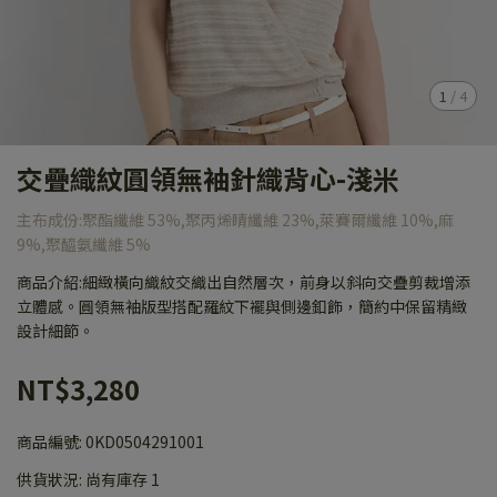
1
/
4
交疊織紋圓領無袖針織背心-淺米
主布成份:聚酯纖維 53%,聚丙烯睛纖維 23%,萊賽爾纖維 10%,麻
9%,聚醯氨纖維 5%
商品介紹:細緻橫向織紋交織出自然層次，前身以斜向交疊剪裁增添
立體感。圓領無袖版型搭配羅紋下襬與側邊釦飾，簡約中保留精緻
設計細節。
NT$3,280
商品編號:
0KD0504291001
供貨狀況:
尚有庫存 1