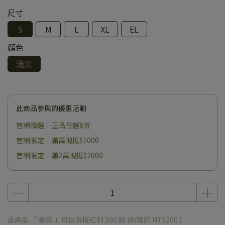
尺寸
S
M
L
XL
EL
顏色
淺米
此商品參與的優惠活動
官網精選｜正品任選8折
官網限定｜滿萬現抵$1000
官網限定｜滿2萬現抵$2000
此商品 「 最高 」可以折抵紅利
200
點 (約等於
NT$200
)