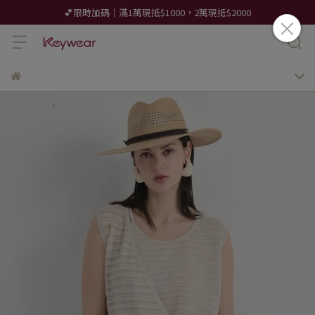
💕限時加碼｜滿1萬現抵$1000，2萬現抵$2000