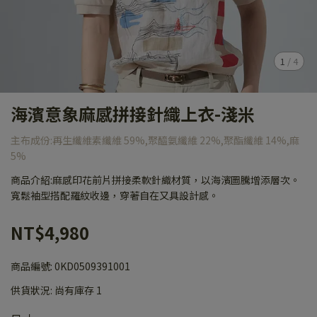
1
/
4
海濱意象麻感拼接針織上衣-淺米
主布成份:再生纖維素纖維 59%,聚醯氨纖維 22%,聚酯纖維 14%,麻
5%
商品介紹:麻感印花前片拼接柔軟針織材質，以海濱圖騰增添層次。
寬鬆袖型搭配羅紋收邊，穿著自在又具設計感。
NT$4,980
商品編號:
0KD0509391001
供貨狀況:
尚有庫存 1