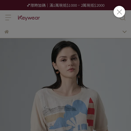
💕限時加碼｜滿1萬現抵$1000，2萬現抵$2000