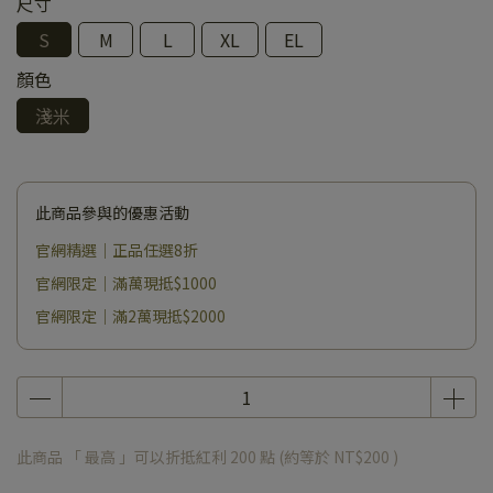
尺寸
S
M
L
XL
EL
顏色
淺米
此商品參與的優惠活動
官網精選｜正品任選8折
官網限定｜滿萬現抵$1000
官網限定｜滿2萬現抵$2000
此商品 「 最高 」可以折抵紅利
200
點 (約等於
NT$200
)