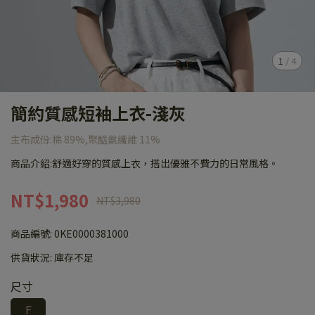
1
/
4
簡約質感短袖上衣-淺灰
主布成份:棉 89%,聚醯氨纖維 11%
商品介紹:舒適好穿的質感上衣，搭出優雅不費力的日常風格。
NT$1,980
NT$3,980
商品編號:
0KE0000381000
供貨狀況:
庫存不足
尺寸
F