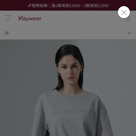
💕限時加碼｜滿1萬現抵$1000，2萬現抵$2000