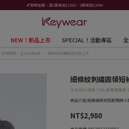
💕限時加碼｜滿1萬現抵$1000，2萬現抵$2000
NEW！新品上市
SPECIAL！活動專區
全
,
官網精選｜正品任選8折
細條紋刺繡圓領短袖上衣
細條紋刺繡圓領短
主布成份:嫘縈 70%,萊賽爾纖維 
商品介紹:經典細條紋搭配精緻
NT$2,980
商品編號:
0KE0013210002