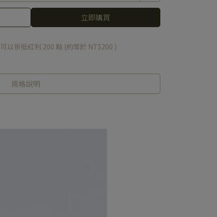
立即購買
 」可以折抵紅利
200
點 (約等於
NT$200
)
規格說明