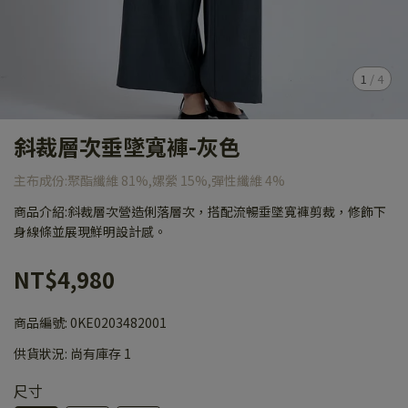
1
/
4
斜裁層次垂墜寬褲-灰色
主布成份:聚酯纖維 81%,嫘縈 15%,彈性纖維 4%
商品介紹:斜裁層次營造俐落層次，搭配流暢垂墜寬褲剪裁，修飾下
身線條並展現鮮明設計感。
NT$4,980
商品編號:
0KE0203482001
供貨狀況:
尚有庫存 1
尺寸