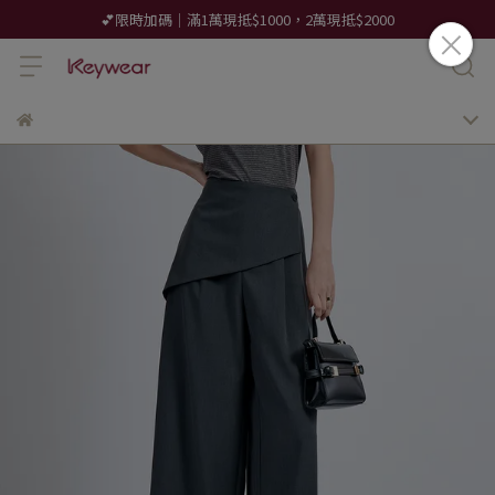
💕限時加碼｜滿1萬現抵$1000，2萬現抵$2000