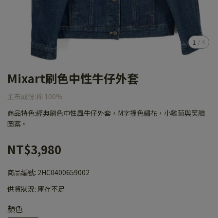
1
/
4
Mixart刷色中性牛仔外套
主布成份:棉 100%
商品特色:經典刷色中性風牛仔外套，M字撞色繡花，小雛菊與笑臉
圖案。
NT$3,980
商品編號:
2HC0400659002
供貨狀況:
庫存不足
顏色