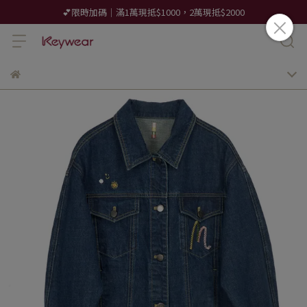
💕限時加碼｜滿1萬現抵$1000，2萬現抵$2000