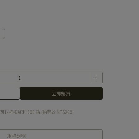
立即購買
 」可以折抵紅利
200
點 (約等於
NT$200
)
規格說明