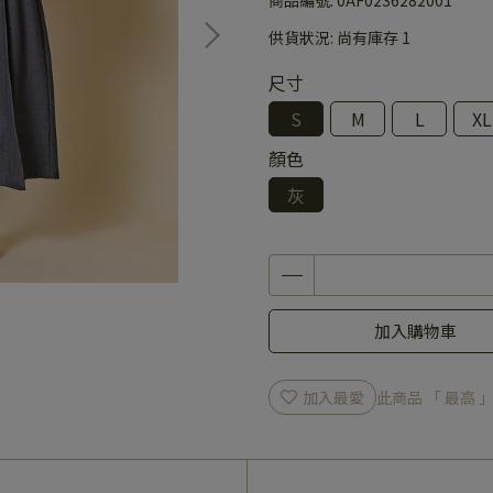
供貨狀況:
尚有庫存 1
尺寸
S
M
L
XL
顏色
灰
加入購物車
加入最愛
此商品 「 最高