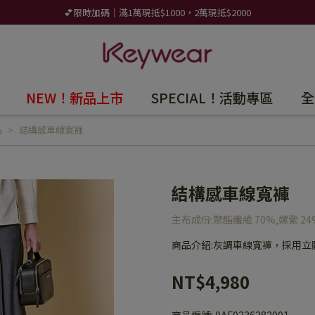
💕限時加碼｜滿1萬現抵$1000，2萬現抵$2000
NEW！新品上市
SPECIAL！活動專區
全
品
結構感車線寬褲
結構感車線寬褲
主布成份:聚酯纖維 70%,嫘縈 24
商品介紹:灰調車線寬褲，採用
NT$4,980
商品編號:
0AF0236282001