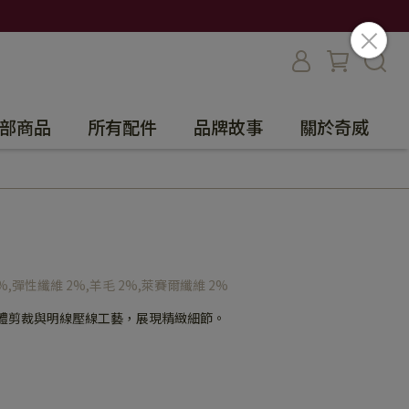
部商品
所有配件
品牌故事
關於奇威
%,彈性纖維 2%,羊毛 2%,萊賽爾纖維 2%
立體剪裁與明線壓線工藝，展現精緻細節。