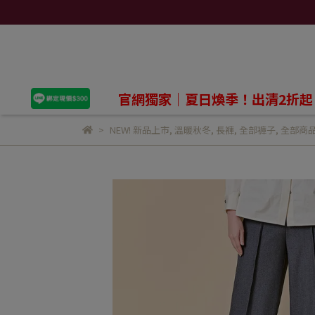
官網獨家｜夏日煥季！出清2折起
NEW! 新品上市
,
溫暖秋冬
,
長褲
,
全部褲子
,
全部商