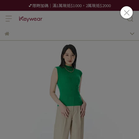
💕限時加碼｜滿1萬現抵$1000，2萬現抵$2000