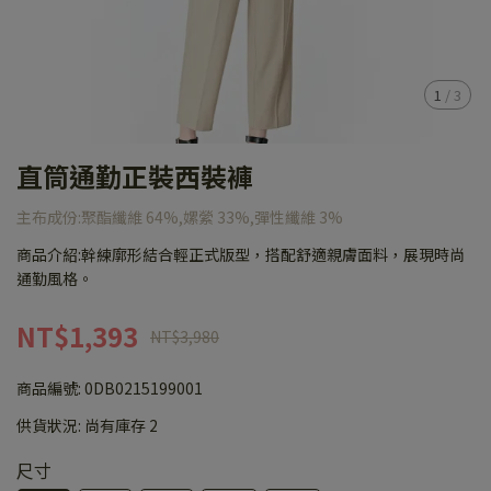
1
/
3
直筒通勤正裝西裝褲
主布成份:聚酯纖維 64%,嫘縈 33%,彈性纖維 3%
商品介紹:幹練廓形結合輕正式版型，搭配舒適親膚面料，展現時尚
通勤風格。
NT$1,393
NT$3,980
商品編號:
0DB0215199001
供貨狀況:
尚有庫存 2
尺寸