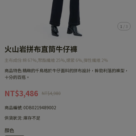
1
/
3
火山岩拼布直筒牛仔褲
主布成份:棉 67%,聚酯纖維 25%,嫘縈 6%,彈性纖維 2%
商品特色:精緻的千鳥格於牛仔面料的拼布設計，幹勁利落的褲型，
十分的百搭。
NT$3,486
NT$4,980
商品編號:
0DB0219489002
供貨狀況:
庫存不足
顏色