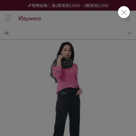
💕限時加碼｜滿1萬現抵$1000，2萬現抵$2000