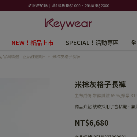
💕限時加碼｜滿1萬現抵$1000，2萬現抵$2000
NEW！新品上市
SPECIAL！活動專區
全
品
,
官網精選｜正品任選8折
米棕灰格子長褲
米棕灰格子長褲
主布成份:聚酯纖維 65%,嫘縈 31
商品介紹:該款採用了含粘纖、
NT$6,680
商品編號:
0EH0227000001