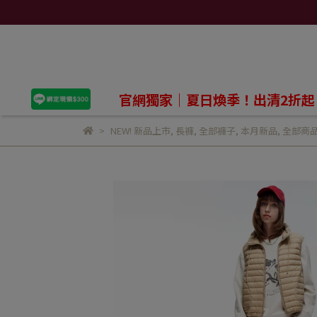
官網獨家｜夏日煥季！出清2折起
NEW! 新品上市
,
長褲
,
全部褲子
,
本月新品
,
全部商