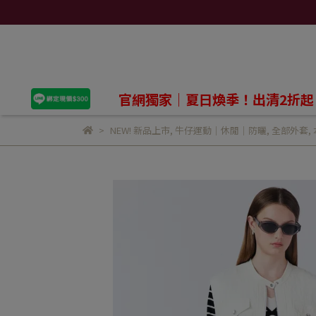
官網獨家｜夏日煥季！出清2折起
NEW! 新品上市
,
牛仔運動｜休閒｜防曬
,
全部外套
,