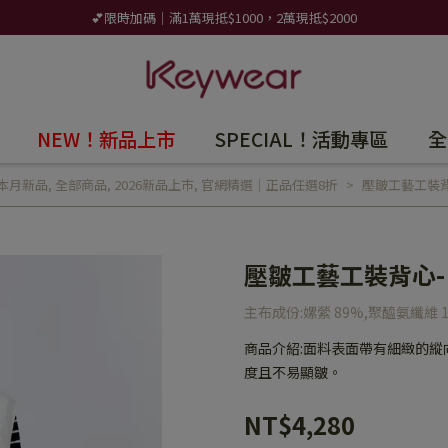
💕限時加碼｜滿1萬現抵$1000，2萬現抵$2000
NEW！新品上市
SPECIAL！活動專區
全
本月新品
,
全部商品
,
2026新品上市
,
官網精選｜正品任選8折
壓皺工藝工裝背
壓皺工藝工裝背心-
主布成份:嫘縈 89%,聚醯氨纖維 
商品介紹:面料表面帶有細緻的
度且不易顯皺。
NT$4,280