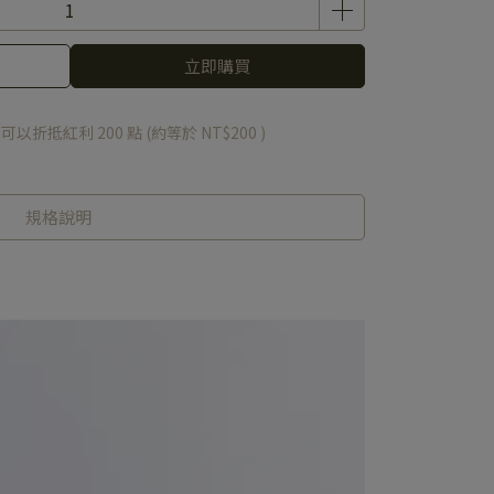
立即購買
 」可以折抵紅利
200
點 (約等於
NT$200
)
規格說明