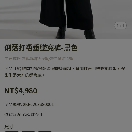
1
/
4
俐落打褶垂墜寬褲-黑色
主布成份:聚酯纖維 96%,彈性纖維 4%
商品介紹:腰間打褶搭配流暢垂墜面料，寬闊褲管自然修飾腿型，穿
出俐落大方的都會感。
NT$4,980
商品編號:
0KE0203380001
供貨狀況:
尚有庫存 1
尺寸