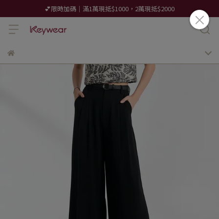
💕限時加碼｜滿1萬現抵$1000，2萬現抵$2000