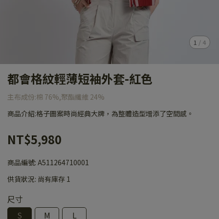
1
/
4
都會格紋輕薄短袖外套-紅色
主布成份:棉 76%,聚酯纖維 24%
商品介紹:格子圖案時尚經典大牌，為整體造型增添了空間感。
NT$5,980
商品編號:
A511264710001
供貨狀況:
尚有庫存 1
尺寸
S
M
L