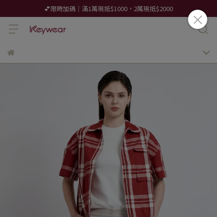
💕限時加碼｜滿1萬現抵$1000，2萬現抵$2000